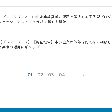
［プレスリリース］中小企業経営者の課題を解決する実践型プログ
フェッショナル・キャラバン隊」を開始
［プレスリリース］【調査報告】中小企業が外部専門人材に相談し
と実際の活用にギャップ
0
1
0
2
0
3
0
4
...
»