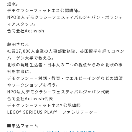
通訳。
デモクラシーフィットネス公認講師。
NPO法人デモクラシーフェスティバルジャパン・ボランテ
ィアスタッフ。
合同会社Actiwish
藤田さなえ
社員17,000人企業の人事部勤務後、英国留学を経てコペン
ハーゲン大学で教える。
北欧の現地生活者・日本人の二つの視点からみた北欧の事
例を参考に、
デモクラシー・対話・教育・ウエルビーイングなどの講演
やワークショップを行う。
NPO法人デモクラシーフェスティバルジャパン代表
合同会社Actiwish代表
デモクラシーフィットネス®︎公認講師
LEGO® SERIOUS PLAY® ファシリテーター
■申込フォーム