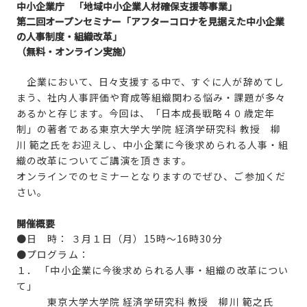
中小企業庁 「地域中小企業人材確保支援等事業」
第二回オープンセミナー「アフターコロナを見据えた中小企業
の人事制度・組織改革」
（無料・オンライン実施）
企業において、日々支援する中で、すぐに人が辞めてし
まう、社内人事評価や育成等組織関わる悩み・課題が多々
あるかと存じます。今回は、「日本成長戦略４０歳定年
制」の著者である東京大学大学院 経済学研究科 教授 柳
川 範之氏をお迎えし、中小企業に今後求められる人事・組
織の改革についてご講演を頂きます。
オンラインでのセミナーとなりますのでぜひ、ご参加くだ
さい。
開催概要
●日 時： ３月１日（月）15時～16時30分
●プログラム：
１． 「中小企業に今後求められる人事・組織の改革につい
て」
東京大学大学院 経済学研究科 教授 柳川 範之氏