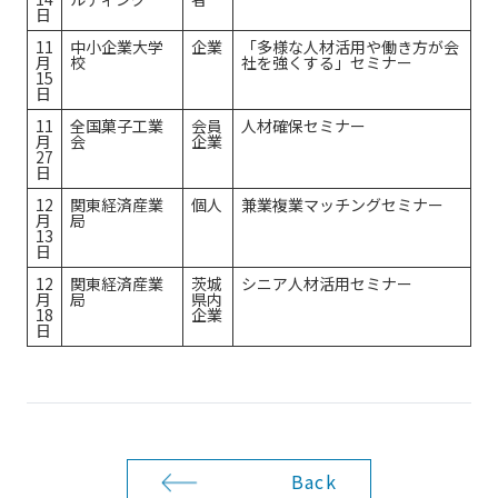
日
11
中小企業大学
企業
「多様な人材活用や働き方が会
月
校
社を強くする」セミナー
15
日
11
全国菓子工業
会員
人材確保セミナー
月
会
企業
27
日
12
関東経済産業
個人
兼業複業マッチングセミナー
月
局
13
日
12
関東経済産業
茨城
シニア人材活用セミナー
月
局
県内
18
企業
日
Back