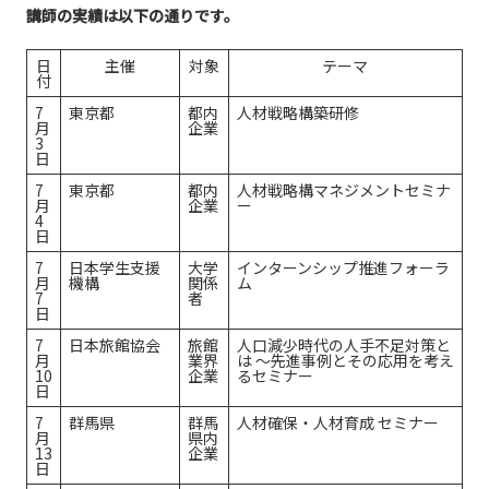
講師の実績は以下の通りです。
日
主催
対象
テーマ
付
7
東京都
都内
人材戦略構築研修
月
企業
3
日
7
東京都
都内
人材戦略構マネジメントセミナ
月
企業
ー
4
日
7
日本学生支援
大学
インターンシップ推進フォーラ
月
機構
関係
ム
7
者
日
7
日本旅館協会
旅館
人口減少時代の人手不足対策と
月
業界
は ～先進事例とその応用を考え
10
企業
るセミナー
日
7
群馬県
群馬
人材確保・人材育成 セミナー
月
県内
13
企業
日