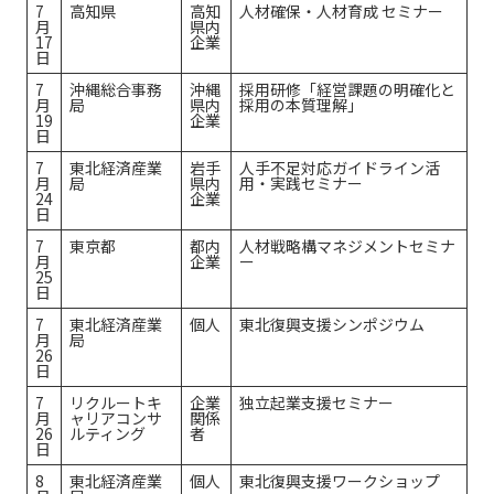
7
高知県
高知
人材確保・人材育成 セミナー
月
県内
17
企業
日
7
沖縄総合事務
沖縄
採用研修「経営課題の明確化と
月
局
県内
採用の本質理解」
19
企業
日
7
東北経済産業
岩手
人手不足対応ガイドライン活
月
局
県内
用・実践セミナー
24
企業
日
7
東京都
都内
人材戦略構マネジメントセミナ
月
企業
ー
25
日
7
東北経済産業
個人
東北復興支援シンポジウム
月
局
26
日
7
リクルートキ
企業
独立起業支援セミナー
月
ャリアコンサ
関係
26
ルティング
者
日
8
東北経済産業
個人
東北復興支援ワークショップ