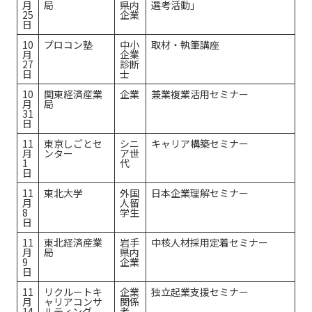
月
局
県内
選考活動」
25
企業
日
10
プロコン塾
中小
取材・執筆講座
月
企業
27
診断
日
士
10
関東経済産業
企業
兼業複業活用セミナー
月
局
31
日
11
東京しごとセ
シニ
キャリア構築セミナー
月
ンター
ア世
1
代
日
11
東北大学
外国
日本企業理解セミナー
月
人留
8
学生
日
11
東北経済産業
岩手
中核人材採用定着セミナー
月
局
県内
9
企業
日
11
リクルートキ
企業
独立起業支援セミナー
月
ャリアコンサ
関係
14
ルティング
者