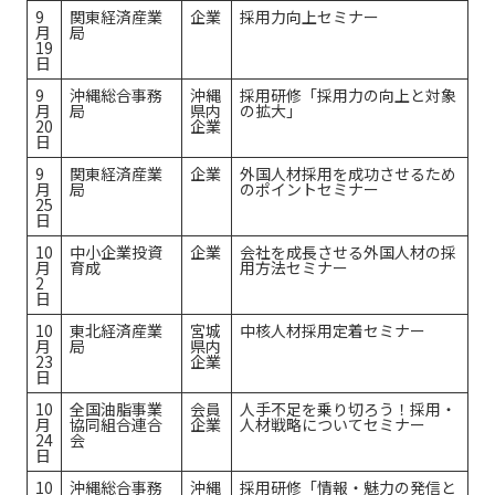
9
関東経済産業
企業
採用力向上セミナー
月
局
19
日
9
沖縄総合事務
沖縄
採用研修「採用力の向上と対象
月
局
県内
の拡大」
20
企業
日
9
関東経済産業
企業
外国人材採用を成功させるため
月
局
のポイントセミナー
25
日
10
中小企業投資
企業
会社を成長させる外国人材の採
月
育成
用方法セミナー
2
日
10
東北経済産業
宮城
中核人材採用定着セミナー
月
局
県内
23
企業
日
10
全国油脂事業
会員
人手不足を乗り切ろう！採用・
月
協同組合連合
企業
人材戦略についてセミナー
24
会
日
10
沖縄総合事務
沖縄
採用研修「情報・魅力の発信と