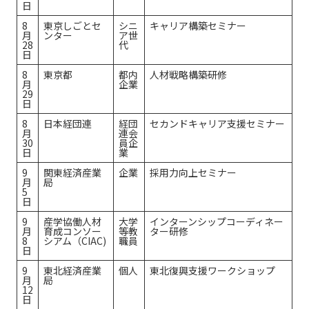
日
8
東京しごとセ
シニ
キャリア構築セミナー
月
ンター
ア世
28
代
日
8
東京都
都内
人材戦略構築研修
月
企業
29
日
8
日本経団連
経団
セカンドキャリア支援セミナー
月
連会
30
員企
日
業
9
関東経済産業
企業
採用力向上セミナー
月
局
5
日
9
産学協働人材
大学
インターンシップコーディネー
月
育成コンソー
等教
ター研修
8
シアム（CIAC)
職員
日
9
東北経済産業
個人
東北復興支援ワークショップ
月
局
12
日