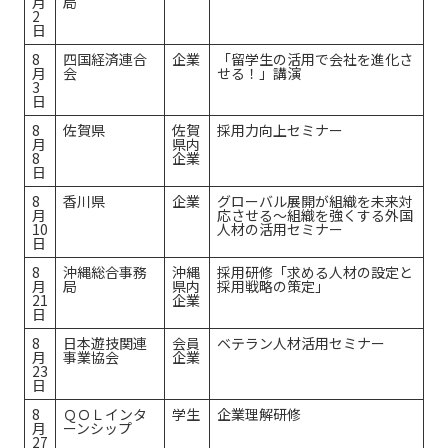
月
局
2
日
8
四国経済連合
企業
「留学生の活用で会社を進化さ
月
会
せる！」講演
3
日
8
佐賀県
佐賀
採用力向上セミナー
月
県内
8
企業
日
8
香川県
企業
グローバル展開が組織を未来対
月
応させる～組織を強くする外国
10
人材の活用セミナー
日
8
沖縄総合事務
沖縄
採用研修「求める人材の設定と
月
局
県内
採用戦略の策定」
21
企業
日
8
日本遊技関連
会員
ベテラン人材活用セミナー
月
事業協会
企業
23
日
8
ＱＯＬインタ
学生
企業理解研修
月
ーンシップ
27