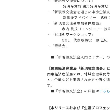
・「新現役交流会について」
経済産業省 関東経済産業局 産
・「新現役交流会を通じた中小企業
新現役アドバイザー 武藤 
・「新現役交流会参加者体験談」
森内 眞氏（エンジニア・技術
・「参加型ワークショップ」
QOL 代表取締役 原 正紀
・「懇親会」
■「新現役交流会入門セミナー」の
【関東経済産業局『新現役交流会』
関東経済産業局では、地域金融機関等
と、企業などを退職された方や近く
す。
■『新現役交流会』の詳細は
こち
【本リリースおよび『生涯プロフェ