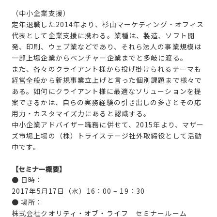
（中小企業支援）
定年退職した2014年より、杉山マーケティング・オフィス
代表として企業支援に携わる。業種は、製造、ソフト開
発、印刷、ウェブ業などであり、それら法人の事業規模は
一部上場企業からベンチャー企業までと多岐に渡る。
また、各々のクライアント様から投げ掛けられるテーマも
経営全般から新規事業立上げと言った個別課題まで様々で
ある。如何にクライアント様に最適なソリューションを提
案できるかは、自らの実務経験の引き出しの多さとその応
用力・カスタマイズ力にあると認識する。
中小企業アドバイザー職務に併せて、2015年より、マザー
ズ市場上場の（株）トライステージ社外取締役として活動
中です。
【セミナー概要】
● 日時：
2017年5月17日（水）16：00 – 19：30
● 場所：
株式会社クオリティ・オブ・ライフ セミナールーム