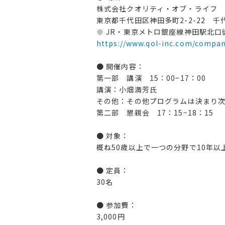
株式会社クオリティ・オブ・ライフ
東京都千代田区神田多町2-2-22 千
※ JR・東京メトロ銀座線神田駅北口
https://www.qol-inc.com/compan
● 開催内容：
第一部 講演 15：00−17：00
講演：小畑満芳氏
その他：その他プログラムは決まり
第二部 懇親会 17：15−18：15
● 対象：
概ね50歳以上で一つの分野で10年
● 定員：
30名
● 参加費：
3,000円