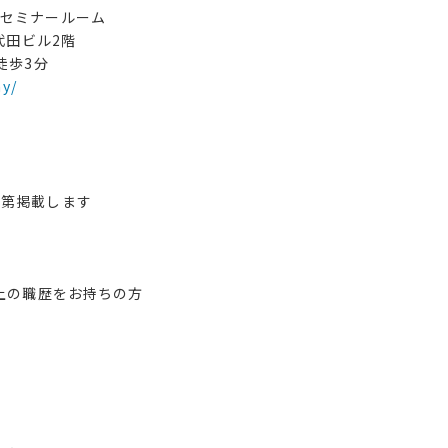
 セミナールーム
代田ビル2階
徒歩3分
y/
次第掲載します
以上の職歴をお持ちの方