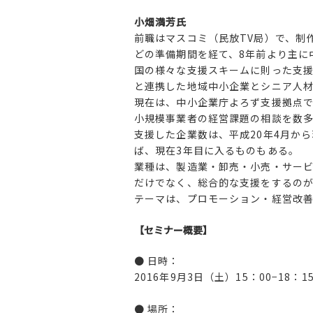
小畑満芳氏
前職はマスコミ（民放TV局）で、制
どの準備期間を経て、8年前より主に
国の様々な支援スキームに則った支援
と連携した地域中小企業とシニア人
現在は、中小企業庁よろず支援拠点で
小規模事業者の経営課題の相談を数
支援した企業数は、平成20年4月から
ば、現在3年目に入るものもある。
業種は、製造業・卸売・小売・サービ
だけでなく、総合的な支援をするの
テーマは、プロモーション・経営改善
【セミナー概要】
● 日時：
2016年9月3日（土）15：00−18：1
● 場所：