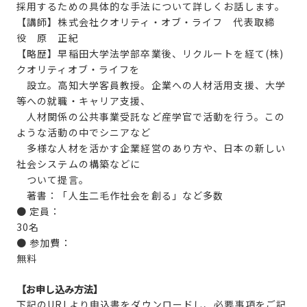
採用するための具体的な手法について詳しくお話します。
【講師】株式会社クオリティ・オブ・ライフ 代表取締
役 原 正紀
【略歴】早稲田大学法学部卒業後、リクルートを経て(株)
クオリティオブ・ライフを
設立。高知大学客員教授。企業への人材活用支援、大学
等への就職・キャリア支援、
人材関係の公共事業受託など産学官で活動を行う。この
ような活動の中でシニアなど
多様な人材を活かす企業経営のあり方や、日本の新しい
社会システムの構築などに
ついて提言。
著書：「人生二毛作社会を創る」など多数
● 定員：
30名
● 参加費：
無料
【お申し込み方法】
下記のURLより申込書をダウンロードし、必要事項をご記