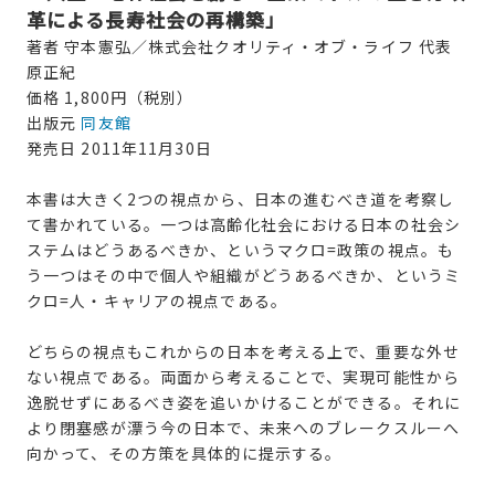
革による長寿社会の再構築」
著者 守本憲弘／株式会社クオリティ・オブ・ライフ 代表
原正紀
価格 1,800円（税別）
出版元
同友館
発売日 2011年11月30日
本書は大きく2つの視点から、日本の進むべき道を考察し
て書かれている。一つは高齢化社会における日本の社会シ
ステムはどうあるべきか、というマクロ=政策の視点。も
う一つはその中で個人や組織がどうあるべきか、というミ
クロ=人・キャリアの視点である。
どちらの視点もこれからの日本を考える上で、重要な外せ
ない視点である。両面から考えることで、実現可能性から
逸脱せずにあるべき姿を追いかけることができる。それに
より閉塞感が漂う今の日本で、未来へのブレークスルーへ
向かって、その方策を具体的に提示する。