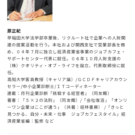
原正紀
早稲田大学法学部卒業後、リクルート社で企業への人財関
連の提案活動を行う。本社および関西支社で営業部長を務
め、０４年７月に独立し経済産業省事業のジョブカフェ・
サポートセンター代表に就任。０６年１０月人財支援の
（株）クオリティ・オブ・ライフを設立、代表取締役に就
任。
高知大学客員教授（キャリア論）/ＧＣＤＦキャリアカウン
セラー/中小企業診断士/ＩＴコーディネーター
連載：月刊企業診断「挑戦する経営者」（同友館）
著書：「５×２の法則」（同友館）/「会社復活」「オンリ
ーワン企業はここが違う」（共著：経林書房） /「きっと
見つかる、自分・未来・仕事 ジョブカフェスタイル」経
済産業省編：監修 など