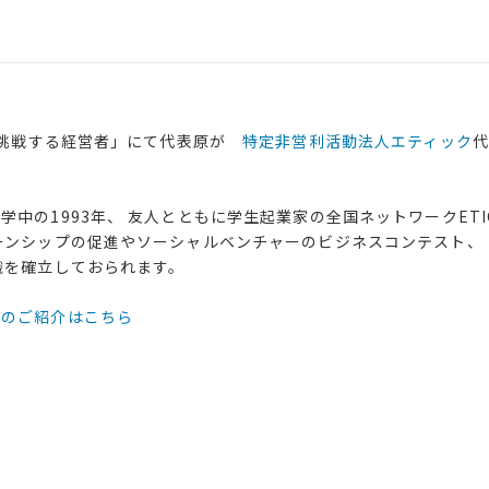
の「挑戦する経営者」にて代表原が
特定非営利活動法人エティック
代
中の1993年、 友人とともに学生起業家の全国ネットワークETIC
ーンシップの促進やソーシャルベンチャーのビジネスコンテスト、
織を確立しておられます。
々のご紹介はこちら