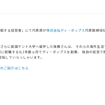
挑戦する経営者」にて代表原が
株式会社ディ・ポップス
代表取締役
さらに英国ケント大学へ留学した後藤さんは、 それらの海外生活
業に就職するも1年数ヵ月でディ・ポップスを創業、 独自の経営で
を目指していらっしゃいます。
々のご紹介はこちら