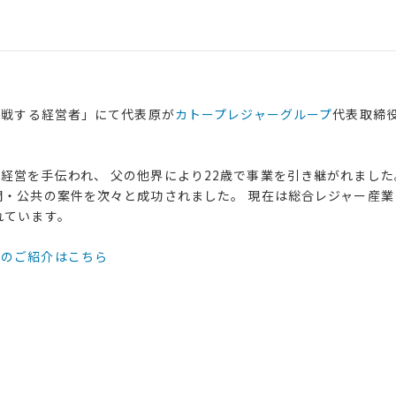
挑戦する経営者」にて代表原が
カトープレジャーグループ
代表取締
経営を手伝われ、 父の他界により22歳で事業を引き継がれました
間・公共の案件を次々と成功されました。 現在は総合レジャー産業
れています。
々のご紹介はこちら