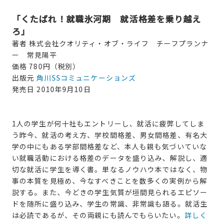
「くたばれ！就職氷河期 就活格差を乗り越え
ろ」
著者 株式会社クオリティ・オブ・ライフ チーフプランナ
ー 常見陽平
価格 780円（税別）
出版元
角川SSコミュニケーションズ
発売日 2010年9月10日
1人の学生が何十社もエントリーし、就活に疲弊してしま
う昨今、就活の考え方、学校間格差、男女間格差、有名大
学の中にもある学部間格差など、本人も親も気づいていな
い就職活動における格差のデータを盛り込み、解説し、適
切な就活に学生を導く書。単なるノウハウ本ではなく、物
事の本質を見極め、今なすべきことを数多くの実例から解
説する。また、今どきの学生気質が垣間見られるエピソー
ドを随所に盛り込み、学生の常識、非常識も語る。就活生
は必読であるが、その両親にも読んでもらいたい。
詳しく